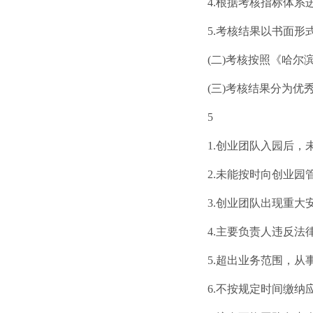
4.根据考核指标体系
5.考核结果以书面形
(二)考核按照《哈尔滨
(三)考核结果分为优秀
5
1.创业团队入园后，未
2.未能按时向创业园管
3.创业团队出现重大
4.主要负责人违反法律
5.超出业务范围，从事
6.不按规定时间缴纳