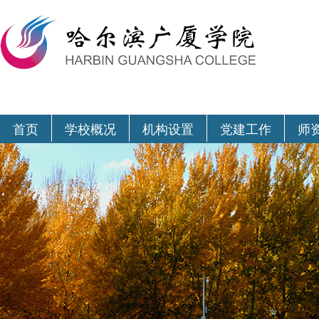
首页
学校概况
机构设置
党建工作
师