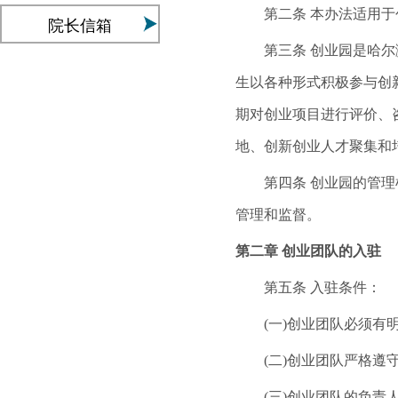
第二条 本办法适用于
院长信箱
第三条 创业园是哈尔滨
生以各种形式积极参与创
期对创业项目进行评价、
地、创新创业人才聚集和
第四条 创业园的管理机
管理和监督。
第二章 创业团队的入驻
第五条 入驻条件：
(一)创业团队必须有明
(二)创业团队严格遵守
(三)创业团队的负责人